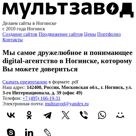
Делаем сайты в Ногинске
с 2010 года
Ногинск
Создание сайтов
Продвижение сайтов
Цены
Портфолио
Контакты
Мы самое дружелюбное и понимающее
digital-агентство в Ногинске, которому
Вы можете довериться
Скачать презентацию
в формате .pdf
Наш адрес:
142400
,
Россия
,
Московская обл.
,
г. Ногинск
,
ул.
3-го Интернационала, д. 39 (офис 49)
Телефон:
+7 (495) 166-19-31
Электронная почта:
multzavod@yandex.ru