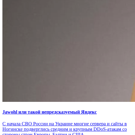
Jawohl или такой непредсказуемый Яндекс
С начала СВО России на Украине многие сервера и сайты в
Ногинске подверглись средним и крупным DDoS-атакам со
стороны стран Европы, Балтии и США.