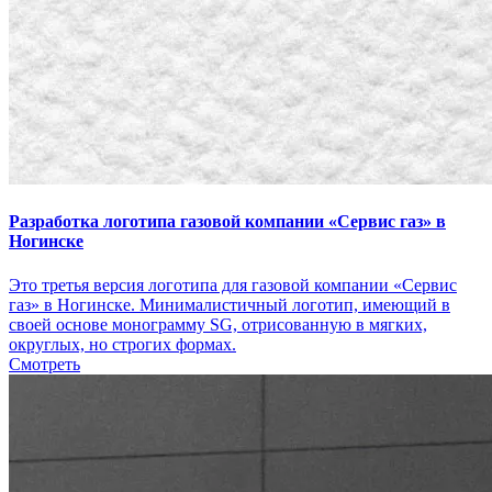
Разработка логотипа газовой компании «Сервис газ» в
Ногинске
Это третья версия логотипа для газовой компании «Сервис
газ» в Ногинске. Минималистичный логотип, имеющий в
своей основе монограмму SG, отрисованную в мягких,
округлых, но строгих формах.
Смотреть