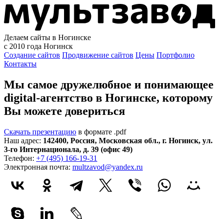
Делаем сайты в Ногинске
с 2010 года
Ногинск
Создание сайтов
Продвижение сайтов
Цены
Портфолио
Контакты
Мы самое дружелюбное и понимающее
digital-агентство в Ногинске, которому
Вы можете довериться
Скачать презентацию
в формате .pdf
Наш адрес:
142400
,
Россия
,
Московская обл.
,
г. Ногинск
,
ул.
3-го Интернационала, д. 39 (офис 49)
Телефон:
+7 (495) 166-19-31
Электронная почта:
multzavod@yandex.ru