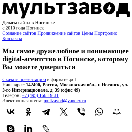
Делаем сайты в Ногинске
с 2010 года
Ногинск
Создание сайтов
Продвижение сайтов
Цены
Портфолио
Контакты
Мы самое дружелюбное и понимающее
digital-агентство в Ногинске, которому
Вы можете довериться
Скачать презентацию
в формате .pdf
Наш адрес:
142400
,
Россия
,
Московская обл.
,
г. Ногинск
,
ул.
3-го Интернационала, д. 39 (офис 49)
Телефон:
+7 (495) 166-19-31
Электронная почта:
multzavod@yandex.ru