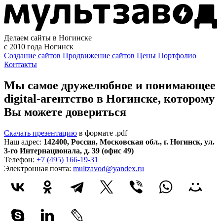
Делаем сайты в Ногинске
с 2010 года
Ногинск
Создание сайтов
Продвижение сайтов
Цены
Портфолио
Контакты
Мы самое дружелюбное и понимающее
digital-агентство в Ногинске, которому
Вы можете довериться
Скачать презентацию
в формате .pdf
Наш адрес:
142400
,
Россия
,
Московская обл.
,
г. Ногинск
,
ул.
3-го Интернационала, д. 39 (офис 49)
Телефон:
+7 (495) 166-19-31
Электронная почта:
multzavod@yandex.ru