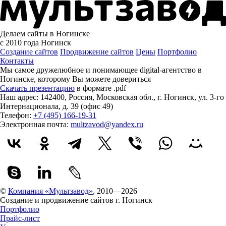
Делаем сайты в Ногинске
с 2010 года
Ногинск
Создание сайтов
Продвижение сайтов
Цены
Портфолио
Контакты
Мы самое дружелюбное и понимающее digital-агентство в
Ногинске, которому
Вы можете довериться
Скачать презентацию
в формате .pdf
Наш адрес:
142400
,
Россия
,
Московская обл.
,
г. Ногинск
,
ул. 3-го
Интернационала, д. 39 (офис 49)
Телефон:
+7 (495) 166-19-31
Электронная почта:
multzavod@yandex.ru
©
Компания «Мультзавод»
, 2010—2026
Создание и продвижение сайтов г. Ногинск
Портфолио
Прайс-лист