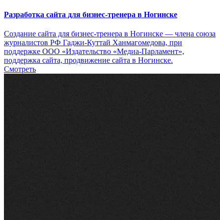
Разработка сайта для бизнес-тренера в Ногинске
Создание сайта для бизнес-тренера в Ногинске — члена союза
журналистов РФ Гаджи-Куттай Ханмагомедова, при
поддержке ООО «Издательство «Медиа-Парламент»,
поддержка сайта, продвижение сайта в Ногинске.
Смотреть