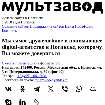
Делаем сайты в Ногинске
с 2010 года
Ногинск
Создание сайтов
Продвижение сайтов
Цены
Портфолио
Контакты
Мы самое дружелюбное и понимающее
digital-агентство в Ногинске, которому
Вы можете довериться
Скачать презентацию
в формате .pdf
Наш адрес:
142400
,
Россия
,
Московская обл.
,
г. Ногинск
,
ул.
3-го Интернационала, д. 39 (офис 49)
Телефон:
+7 (495) 166-19-31
Электронная почта:
multzavod@yandex.ru