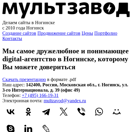
Делаем сайты в Ногинске
с 2010 года
Ногинск
Создание сайтов
Продвижение сайтов
Цены
Портфолио
Контакты
Мы самое дружелюбное и понимающее
digital-агентство в Ногинске, которому
Вы можете довериться
Скачать презентацию
в формате .pdf
Наш адрес:
142400
,
Россия
,
Московская обл.
,
г. Ногинск
,
ул.
3-го Интернационала, д. 39 (офис 49)
Телефон:
+7 (495) 166-19-31
Электронная почта:
multzavod@yandex.ru