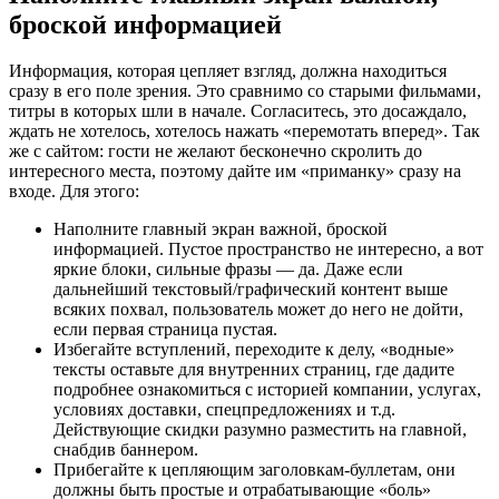
броской информацией
Информация, которая цепляет взгляд, должна находиться
сразу в его поле зрения. Это сравнимо со старыми фильмами,
титры в которых шли в начале. Согласитесь, это досаждало,
ждать не хотелось, хотелось нажать «перемотать вперед». Так
же с сайтом: гости не желают бесконечно скролить до
интересного места, поэтому дайте им «приманку» сразу на
входе. Для этого:
Наполните главный экран важной, броской
информацией. Пустое пространство не интересно, а вот
яркие блоки, сильные фразы — да. Даже если
дальнейший текстовый/графический контент выше
всяких похвал, пользователь может до него не дойти,
если первая страница пустая.
Избегайте вступлений, переходите к делу, «водные»
тексты оставьте для внутренних страниц, где дадите
подробнее ознакомиться с историей компании, услугах,
условиях доставки, спецпредложениях и т.д.
Действующие скидки разумно разместить на главной,
снабдив баннером.
Прибегайте к цепляющим заголовкам-буллетам, они
должны быть простые и отрабатывающие «боль»