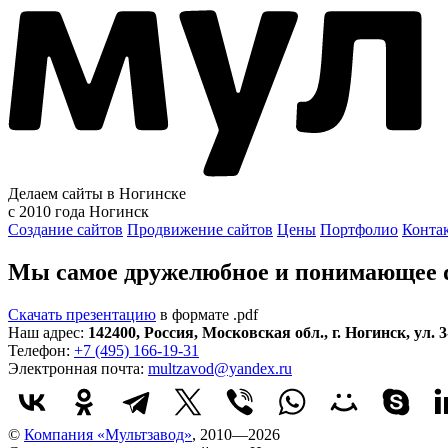
Делаем сайты в Ногинске
с 2010 года
Ногинск
Создание сайтов
Продвижение сайтов
Цены
Портфолио
Конта
Мы самое дружелюбное и понимающее di
Скачать презентацию
в формате .pdf
Наш адрес:
142400
,
Россия
,
Московская обл.
,
г. Ногинск
,
ул. 
Телефон:
+7 (495) 166-19-31
Электронная почта:
multzavod@yandex.ru
©
Компания «Мультзавод»
, 2010—2026