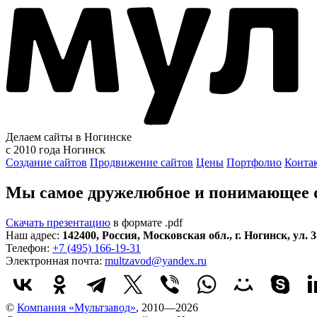
Делаем сайты в Ногинске
с 2010 года
Ногинск
Создание сайтов
Продвижение сайтов
Цены
Портфолио
Конта
Мы самое дружелюбное и понимающее di
Скачать презентацию
в формате .pdf
Наш адрес:
142400
,
Россия
,
Московская обл.
,
г. Ногинск
,
ул. 
Телефон:
+7 (495) 166-19-31
Электронная почта:
multzavod@yandex.ru
©
Компания «Мультзавод»
, 2010—2026