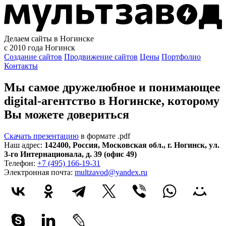
Делаем сайты в Ногинске
с 2010 года
Ногинск
Создание сайтов
Продвижение сайтов
Цены
Портфолио
Контакты
Мы самое дружелюбное и понимающее
digital-агентство в Ногинске, которому
Вы можете довериться
Скачать презентацию
в формате .pdf
Наш адрес:
142400
,
Россия
,
Московская обл.
,
г. Ногинск
,
ул.
3-го Интернационала, д. 39 (офис 49)
Телефон:
+7 (495) 166-19-31
Электронная почта:
multzavod@yandex.ru