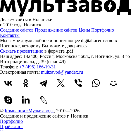
Делаем сайты в Ногинске
с 2010 года
Ногинск
Создание сайтов
Продвижение сайтов
Цены
Портфолио
Контакты
Мы самое дружелюбное и понимающее digital-агентство в
Ногинске, которому
Вы можете довериться
Скачать презентацию
в формате .pdf
Наш адрес:
142400
,
Россия
,
Московская обл.
,
г. Ногинск
,
ул. 3-го
Интернационала, д. 39 (офис 49)
Телефон:
+7 (495) 166-19-31
Электронная почта:
multzavod@yandex.ru
©
Компания «Мультзавод»
, 2010—2026
Создание и продвижение сайтов г. Ногинск
Портфолио
Прайс-лист